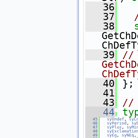
   36
   37
   38
GetChD
ChDefT
   39
//
GetChD
ChDefT
   40
 };
   41
   43
//
   44
ty
   45
syUndef
, 
syL
   46
syPeriod
, 
sy
   47
syPlus
, 
syMi
   48
syExclamatio
   49
syEq
, 
syNEq
,