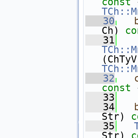
const 
TCh::M
   30
Ch)
 co
   31
TCh::M
(ChTyV
TCh::M
   32
const 
   33
   34
Str) 
c
   35
Str) 
c