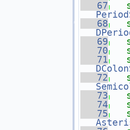
   67
Period
   68
DPerio
   69
   70
   71
DColon
   72
Semico
   73
   74
   75
Asteri